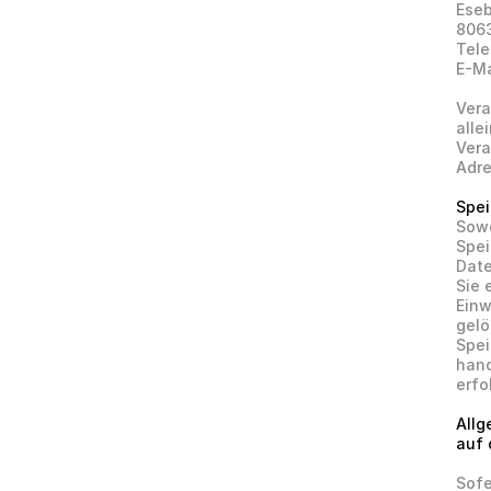
Eseb
806
Tel
E-Ma
Vera
alle
Vera
Adre
Spei
Sowe
Spei
Date
Sie 
Einw
gelo
Spei
hand
erfo
Allg
auf 
Sofe