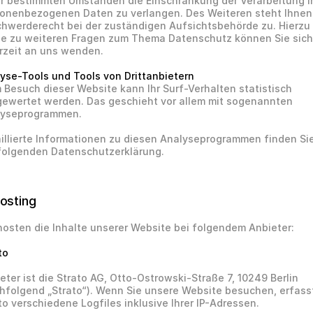
r bestimmten Umständen die Einschränkung der Verarbeitung Ih
onenbezogenen Daten zu verlangen. Des Weiteren steht Ihnen 
hwerderecht bei der zuständigen Aufsichtsbehörde zu. Hierzu 
e zu weiteren Fragen zum Thema Datenschutz können Sie sich 
rzeit an uns wenden.
yse-Tools und Tools von Drittanbietern
 Besuch dieser Website kann Ihr Surf-Verhalten statistisch 
ewertet werden. Das geschieht vor allem mit sogenannten 
lyseprogrammen. 
illierte Informationen zu diesen Analyseprogrammen finden Sie 
folgenden Datenschutzerklärung.
Hosting
hosten die Inhalte unserer Website bei folgendem Anbieter:
to
eter ist die Strato AG, Otto-Ostrowski-Straße 7, 10249 Berlin 
hfolgend „Strato“). Wenn Sie unsere Website besuchen, erfasst
to verschiedene Logfiles inklusive Ihrer IP-Adressen.