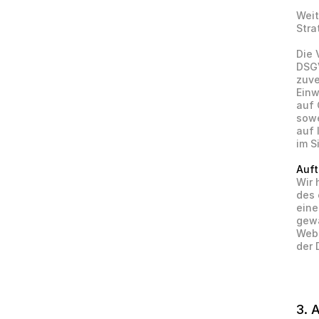
Weit
Stra
Die 
DSGV
zuve
Einw
auf 
sowe
auf 
im S
Auft
Wir 
des 
eine
gewa
Webs
der 
3. 