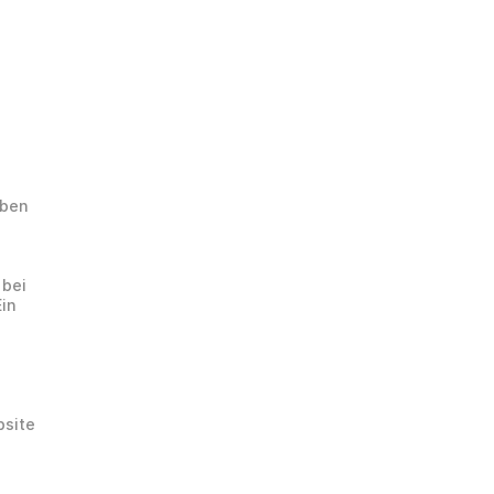
ben 
bei 
in 
site 