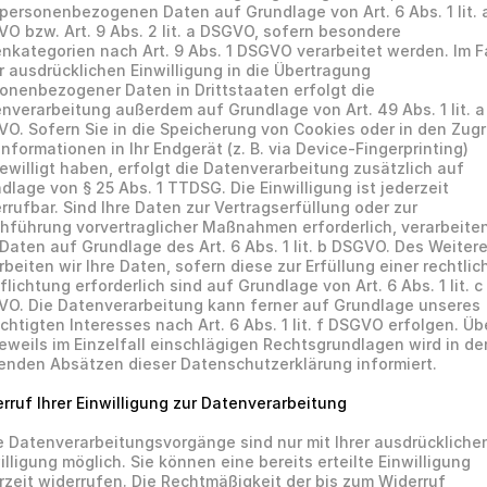
 personenbezogenen Daten auf Grundlage von Art. 6 Abs. 1 lit. a
O bzw. Art. 9 Abs. 2 lit. a DSGVO, sofern besondere 
nkategorien nach Art. 9 Abs. 1 DSGVO verarbeitet werden. Im Fa
r ausdrücklichen Einwilligung in die Übertragung 
onenbezogener Daten in Drittstaaten erfolgt die 
nverarbeitung außerdem auf Grundlage von Art. 49 Abs. 1 lit. a 
O. Sofern Sie in die Speicherung von Cookies oder in den Zugri
Informationen in Ihr Endgerät (z. B. via Device-Fingerprinting) 
ewilligt haben, erfolgt die Datenverarbeitung zusätzlich auf 
dlage von § 25 Abs. 1 TTDSG. Die Einwilligung ist jederzeit 
rrufbar. Sind Ihre Daten zur Vertragserfüllung oder zur 
hführung vorvertraglicher Maßnahmen erforderlich, verarbeiten 
 Daten auf Grundlage des Art. 6 Abs. 1 lit. b DSGVO. Des Weitere
rbeiten wir Ihre Daten, sofern diese zur Erfüllung einer rechtlic
flichtung erforderlich sind auf Grundlage von Art. 6 Abs. 1 lit. c 
O. Die Datenverarbeitung kann ferner auf Grundlage unseres 
chtigten Interesses nach Art. 6 Abs. 1 lit. f DSGVO erfolgen. Übe
jeweils im Einzelfall einschlägigen Rechtsgrundlagen wird in den
enden Absätzen dieser Datenschutzerklärung informiert.
rruf Ihrer Einwilligung zur Datenverarbeitung
e Datenverarbeitungsvorgänge sind nur mit Ihrer ausdrücklichen
illigung möglich. Sie können eine bereits erteilte Einwilligung 
rzeit widerrufen. Die Rechtmäßigkeit der bis zum Widerruf 