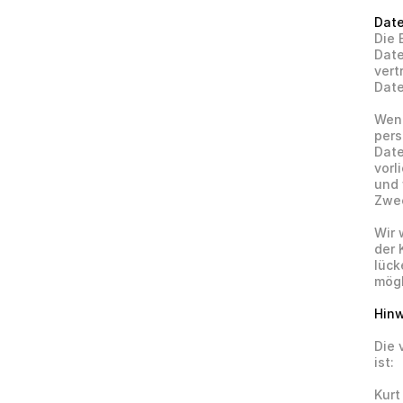
Dat
Die 
Date
vert
Date
Wenn
pers
Date
vorl
und 
Zwec
Wir 
der 
lüc
mög
Hinw
Die 
ist:
Kurt