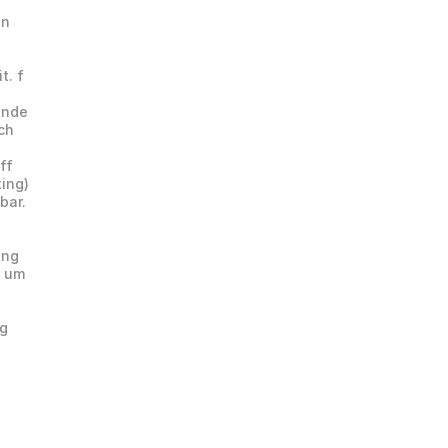
n 
. f 
nde 
h 
f 
ing) 
bar.
ng 
 um 
g 