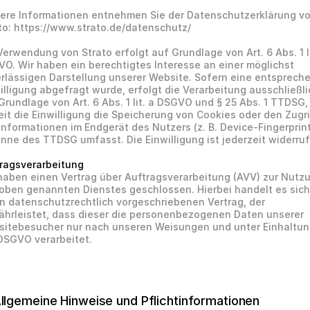
ere Informationen entnehmen Sie der Datenschutzerklärung vo
to: https://www.strato.de/datenschutz/
Verwendung von Strato erfolgt auf Grundlage von Art. 6 Abs. 1 lit
O. Wir haben ein berechtigtes Interesse an einer möglichst 
rlässigen Darstellung unserer Website. Sofern eine entspreche
illigung abgefragt wurde, erfolgt die Verarbeitung ausschließlic
Grundlage von Art. 6 Abs. 1 lit. a DSGVO und § 25 Abs. 1 TTDSG, 
it die Einwilligung die Speicherung von Cookies oder den Zugrif
Informationen im Endgerät des Nutzers (z. B. Device-Fingerprint
inne des TTDSG umfasst. Die Einwilligung ist jederzeit widerruf
ragsverarbeitung
haben einen Vertrag über Auftragsverarbeitung (AVV) zur Nutzu
oben genannten Dienstes geschlossen. Hierbei handelt es sich
n datenschutzrechtlich vorgeschriebenen Vertrag, der 
̈hrleistet, dass dieser die personenbezogenen Daten unserer 
itebesucher nur nach unseren Weisungen und unter Einhaltun
DSGVO verarbeitet.
Allgemeine Hinweise und Pflichtinformationen