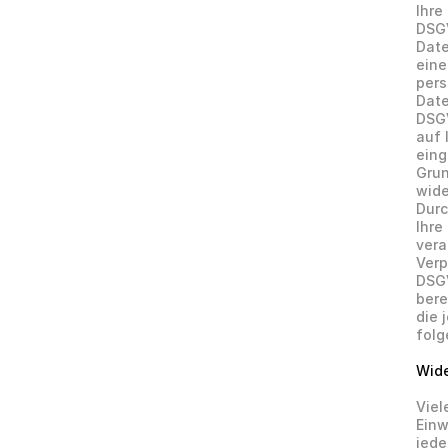
Ihre
DSGV
Date
eine
pers
Date
DSGV
auf 
eing
Grun
wide
Durc
Ihre
vera
Verp
DSGV
bere
die 
folg
Wide
Viel
Einw
jede