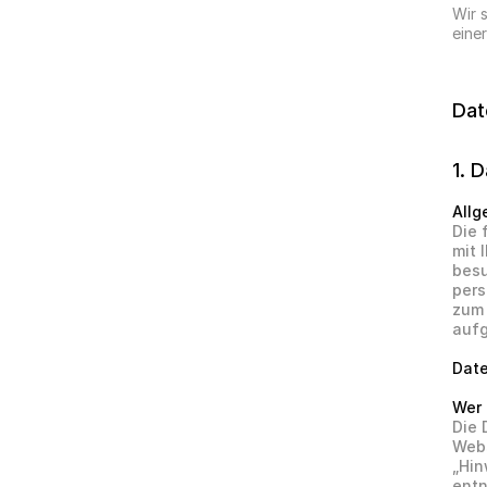
Wir 
eine
Dat
1. 
Allg
Die 
mit 
besu
pers
zum 
aufg
Date
Wer 
Die 
Webs
„Hin
ent