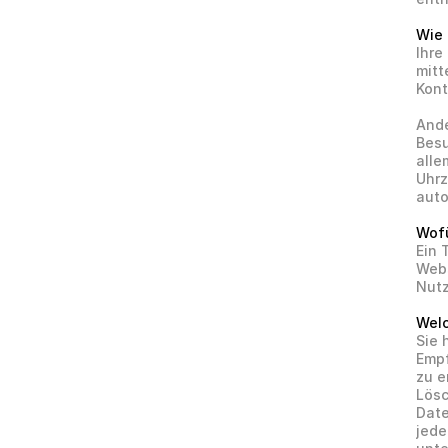
Wie 
Ihre
mitt
Kont
Ande
Besu
alle
Uhrz
auto
Wofu
Ein 
Webs
Nutz
Welc
Sie 
Empf
zu e
Lös
Date
jede