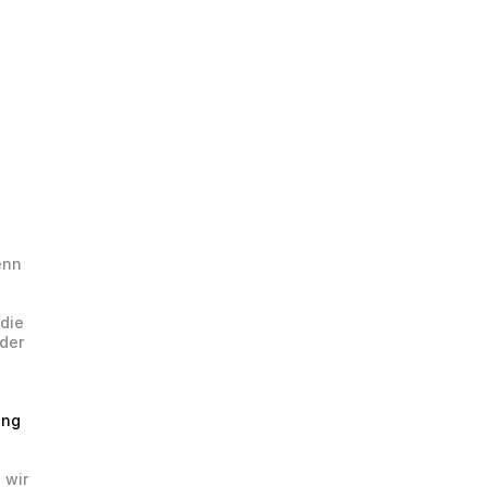
nn 
die 
er 
ng 
wir 