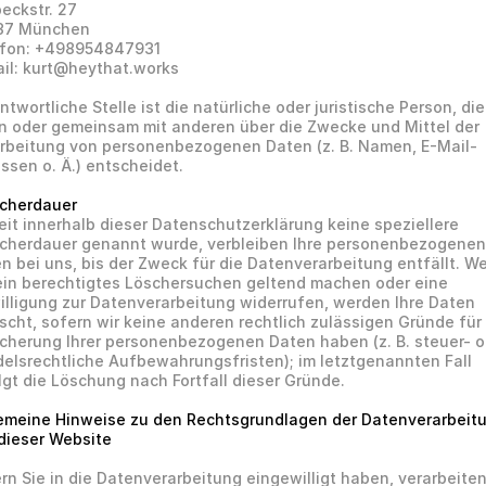
eckstr. 27
37 München
efon: +498954847931
il: kurt@heythat.works
ntwortliche Stelle ist die natürliche oder juristische Person, die 
in oder gemeinsam mit anderen über die Zwecke und Mittel der 
rbeitung von personenbezogenen Daten (z. B. Namen, E-Mail-
ssen o. Ä.) entscheidet.
cherdauer
it innerhalb dieser Datenschutzerklärung keine speziellere 
cherdauer genannt wurde, verbleiben Ihre personenbezogenen 
n bei uns, bis der Zweck für die Datenverarbeitung entfällt. We
ein berechtigtes Löschersuchen geltend machen oder eine 
illigung zur Datenverarbeitung widerrufen, werden Ihre Daten 
̈scht, sofern wir keine anderen rechtlich zulässigen Gründe für 
cherung Ihrer personenbezogenen Daten haben (z. B. steuer- od
elsrechtliche Aufbewahrungsfristen); im letztgenannten Fall 
lgt die Löschung nach Fortfall dieser Gründe.
emeine Hinweise zu den Rechtsgrundlagen der Datenverarbeitu
dieser Website
rn Sie in die Datenverarbeitung eingewilligt haben, verarbeiten 