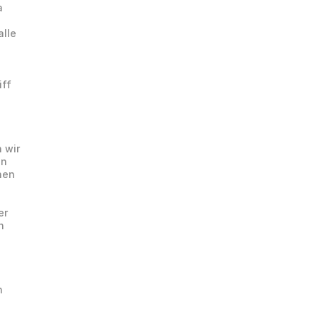
 
lle 
ff 
wir 
n 
hen 
r 
 
 