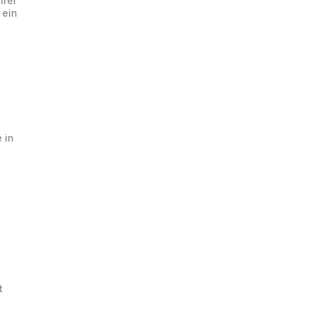
rer 
ein 
in 
 