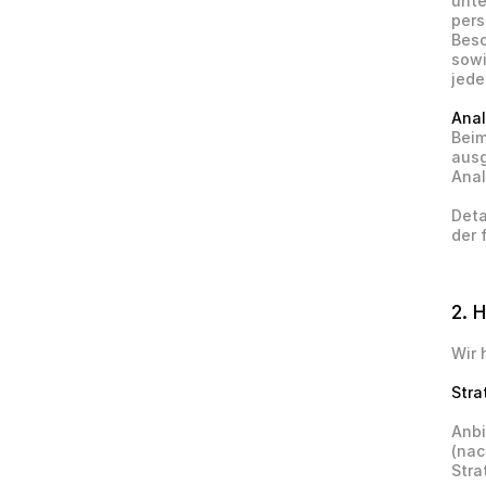
unte
pers
Besc
sowi
jede
Anal
Beim
ausg
Ana
Deta
der 
2. 
Wir 
Stra
Anbi
(nac
Stra