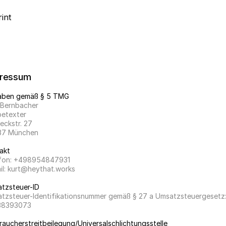
int
ressum
ben gemäß § 5 TMG
 Bernbacher
etexter
eckstr. 27
7 München
akt
fon: +498954847931
il: kurt@heythat.works
tzsteuer-ID
tzsteuer-Identifikationsnummer gemäß § 27 a Umsatzsteuergesetz:
38393073
raucherstreitbeilegung/Universalschlichtungsstelle