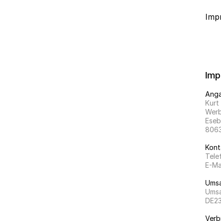
Impr
Imp
Anga
Kurt
Werb
Eseb
8063
Kont
Tele
E-Ma
Umsa
Umsa
DE2
Verb